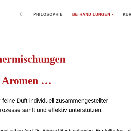
PHILOSOPHIE
BE-HAND-LUNGEN
KU
hermischungen
d Aromen …
feine Duft individuell zusammengestellter
zesse sanft und effektiv unterstützen.
nglischen Arzt Dr. Edward Bach gefunden. Er stellte fest, 