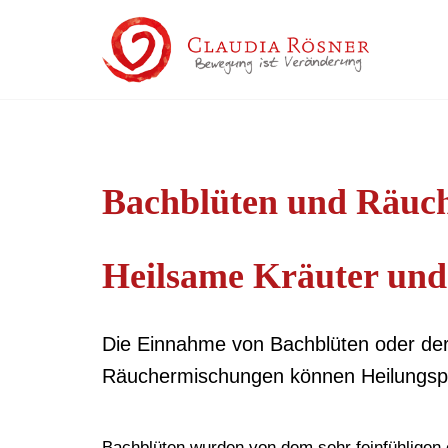
Bachblüten und Räuc
Heilsame Kräuter un
Die Einnahme von Bachblüten oder der 
Räuchermischungen können Heilungspro
Bachblüten
wurden von dem sehr feinfühligen e