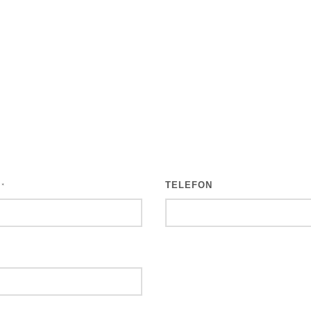
L
TELEFON
*