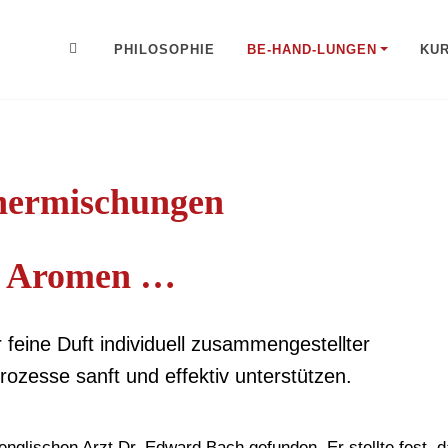
PHILOSOPHIE
BE-HAND-LUNGEN
KU
hermischungen
d Aromen …
feine Duft individuell zusammengestellter
zesse sanft und effektiv unterstützen.
nglischen Arzt Dr. Edward Bach gefunden. Er stellte fest, 