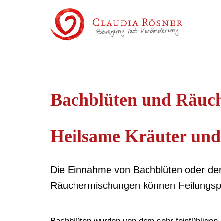
Bachblüten und Räuc
Heilsame Kräuter un
Die Einnahme von Bachblüten oder der 
Räuchermischungen können Heilungspro
Bachblüten
wurden von dem sehr feinfühligen e